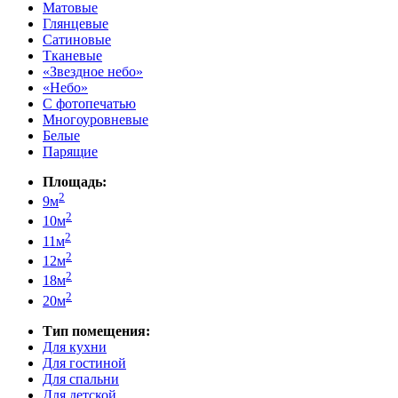
Матовые
Глянцевые
Сатиновые
Тканевые
«Звездное небо»
«Небо»
С фотопечатью
Многоуровневые
Белые
Парящие
Площадь:
2
9м
2
10м
2
11м
2
12м
2
18м
2
20м
Тип помещения:
Для кухни
Для гостиной
Для спальни
Для детской