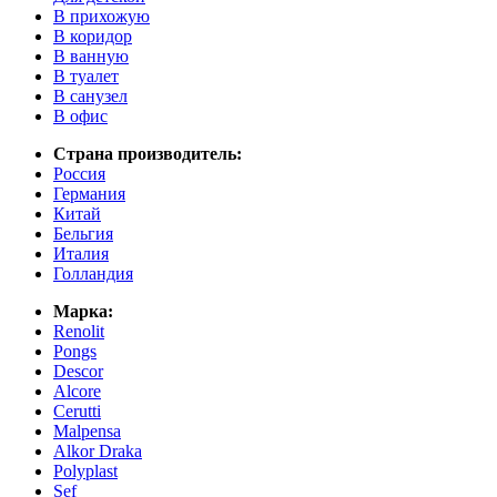
В прихожую
В коридор
В ванную
В туалет
В санузел
В офис
Страна производитель:
Россия
Германия
Китай
Бельгия
Италия
Голландия
Марка:
Renolit
Pongs
Descor
Alcore
Cerutti
Malpensa
Alkor Draka
Polyplast
Sef