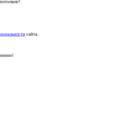
 потолков?
нциальности
сайта.
 линию!