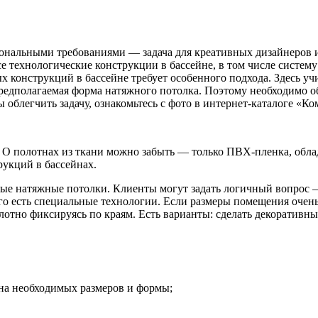
нальными требованиями — задача для креативных дизайнеров 
 технологические конструкции в бассейне, в том числе систему
 конструкций в бассейне требует особенного подхода. Здесь уч
редполагаемая форма натяжного потолка. Поэтому необходимо о
облегчить задачу, ознакомьтесь с фото в интернет-каталоге «К
л. О полотнах из ткани можно забыть — только ПВХ-пленка, о
укций в бассейнах.
ые натяжные потолки. Клиенты могут задать логичный вопрос 
о есть специальные технологии. Если размеры помещения очень
плотно фиксируясь по краям. Есть варианты: сделать декоративн
на необходимых размеров и формы;