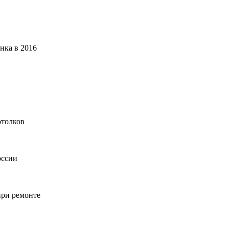
нка в 2016
отолков
оссии
при ремонте