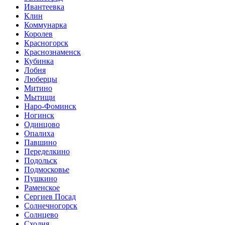
Ивантеевка
Клин
Коммунарка
Королев
Красногорск
Краснознаменск
Кубинка
Лобня
Люберцы
Митино
Мытищи
Наро-Фоминск
Ногинск
Одинцово
Опалиха
Павшино
Переделкино
Подольск
Подмосковье
Пушкино
Раменское
Сергиев Посад
Солнечногорск
Солнцево
Сходня