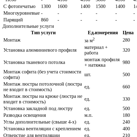
С фотопечатью
1300
1600
1400
1500
1400
1
Многоуровневые
-
-
-
-
-
-
Парящий
860
-
-
-
-
-
Дополнительные услуги
Тип услуги
Ед.измерения
Цена
2
Монтаж
280
за м
материал +
Установка алюминиевого профиля
320
работа
монтаж профиля
Установка тканевого потолка
980
+ натяжка
Монтаж софита (без учета стоимости
шт.
500
софита)
Монтаж люстры потолочной (люстра
ед.
660
не входит в стоимость)
Монтаж люстры на крюке (люстра не
ед.
330
входит в стоимость)
Установка закладной под люстру
ед.
500
Разводка освещения
м.п.
180
Углы дополнительные (свыше 4-х)
ед.
240
Установка вентиляции с креплением
ед.
400
Отверстие для вентиляции
ед.
210