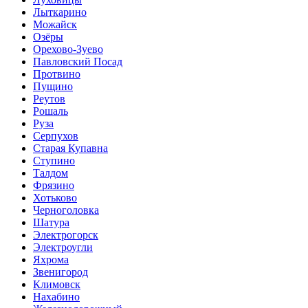
Лыткарино
Можайск
Озёры
Орехово-Зуево
Павловский Посад
Протвино
Пущино
Реутов
Рошаль
Руза
Серпухов
Старая Купавна
Ступино
Талдом
Фрязино
Хотьково
Черноголовка
Шатура
Электрогорск
Электроугли
Яхрома
Звенигород
Климовск
Нахабино