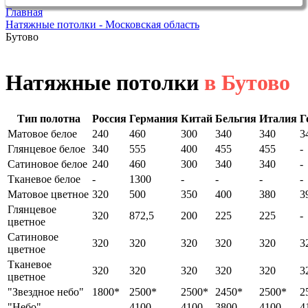
Главная
Натяжные потолки - Московская область
Бутово
Натяжные потолки
в Бутово
Тип полотна
Россия
Германия
Китай
Бельгия
Италия
Г
Матовое белое
240
460
300
340
340
3
Глянцевое белое
340
555
400
455
455
-
Сатиновое белое
240
460
300
340
340
-
Тканевое белое
-
1300
-
-
-
-
Матовое цветное
320
500
350
400
380
3
Глянцевое
320
872,5
200
225
225
-
цветное
Сатиновое
320
320
320
320
320
3
цветное
Тканевое
320
320
320
320
320
3
цветное
"Звездное небо"
1800*
2500*
2500*
2450*
2500*
2
"Небо"
-
4100
4100
3800
4100
4