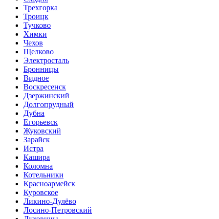
Трехгорка
Троицк
Тучково
Химки
Чехов
Щелково
Электросталь
Бронницы
Видное
Воскресенск
Дзержинский
Долгопрудный
Дубна
Егорьевск
Жуковский
Зарайск
Истра
Кашира
Коломна
Котельники
Красноармейск
Куровское
Ликино-Дулёво
Лосино-Петровский
Луховицы