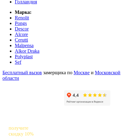
Голландия
Марка:
Renolit
Pongs
Descor
Alcore
Cerutti
Malpensa
Alkor Draka
Polyplast
Sef
Бесплатный вызов
замерщика по
Москве
и
Московской
области
Оставьте отзыв о нас в Яндексе и
получите
скидку 10%
на следующий заказ