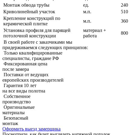
Монтаж обвода трубы
ед.
240
Криволинейный участок
м.п.
510
Крепление конструкций по
м.п.
360
керамической плитке
Установка профиля для парящей
материал +
800
потолочной конструкции
работа
В своей работе с заказчиками мы
придерживаемcя следующих принципов:
Только квалифицированные
специалисты, граждане РФ
Фиксированная цена
после замера
Поставки от ведущих
европейских производителей
Гарантия 10 лет
на все виды полотна
Собственное
производство
Оригинальные
материалы
Безопасный
монтаж
Оформить выезд замерщика
Посмотрите, как будет выглядеть натяжной потолок