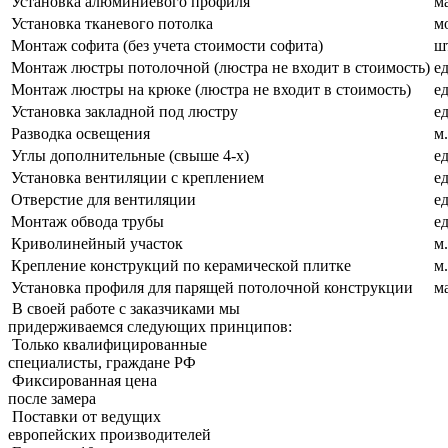
Установка алюминиевого профиля
м
Установка тканевого потолка
м
Монтаж софита (без учета стоимости софита)
ш
Монтаж люстры потолочной (люстра не входит в стоимость)
ед
Монтаж люстры на крюке (люстра не входит в стоимость)
ед
Установка закладной под люстру
ед
Разводка освещения
м.
Углы дополнительные (свыше 4-х)
ед
Установка вентиляции с креплением
ед
Отверстие для вентиляции
ед
Монтаж обвода трубы
ед
Криволинейный участок
м.
Крепление конструкций по керамической плитке
м.
Установка профиля для парящей потолочной конструкции
м
В своей работе с заказчиками мы
придерживаемcя следующих принципов:
Только квалифицированные
специалисты, граждане РФ
Фиксированная цена
после замера
Поставки от ведущих
европейских производителей