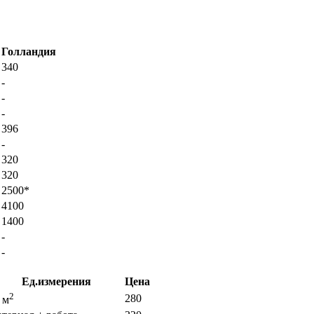
Голландия
340
-
-
-
396
-
320
320
2500*
4100
1400
-
-
Ед.измерения
Цена
2
280
 м