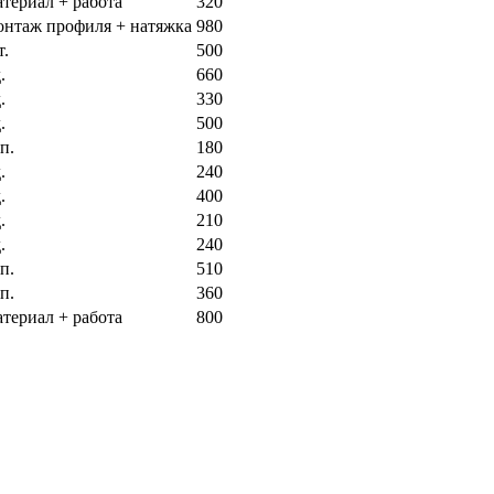
атериал + работа
320
онтаж профиля + натяжка
980
т.
500
.
660
.
330
.
500
п.
180
.
240
.
400
.
210
.
240
п.
510
п.
360
атериал + работа
800