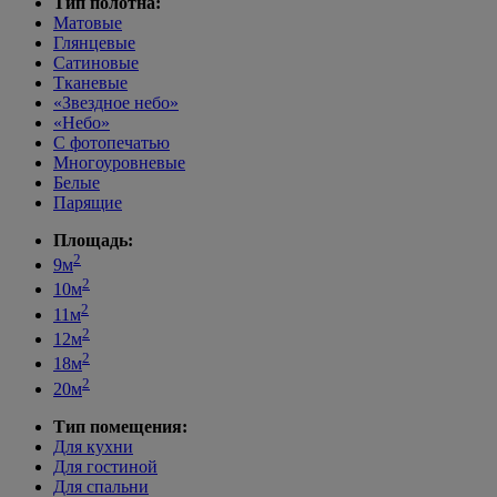
Тип полотна:
Матовые
Глянцевые
Сатиновые
Тканевые
«Звездное небо»
«Небо»
С фотопечатью
Многоуровневые
Белые
Парящие
Площадь:
2
9м
2
10м
2
11м
2
12м
2
18м
2
20м
Тип помещения:
Для кухни
Для гостиной
Для спальни