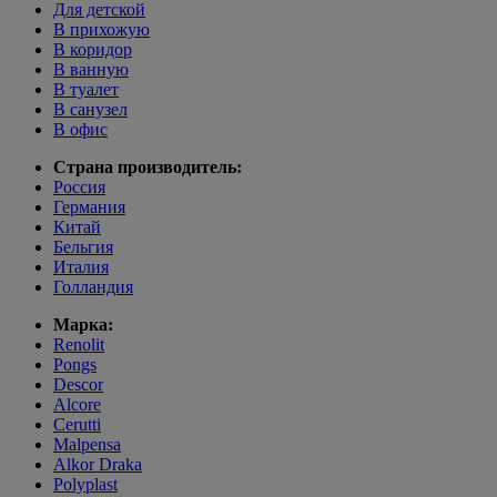
Для детской
В прихожую
В коридор
В ванную
В туалет
В санузел
В офис
Страна производитель:
Россия
Германия
Китай
Бельгия
Италия
Голландия
Марка:
Renolit
Pongs
Descor
Alcore
Cerutti
Malpensa
Alkor Draka
Polyplast