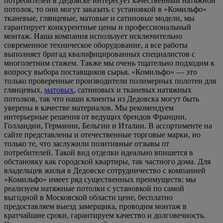
потребителей в Дедовске интересует качественный натяжной
потолок, то они могут заказать с установкой в «Комильфо»
тканевые, глянцевые, матовые и сатиновые модели, мы
гарантирует конкурентные цены и профессиональный
монтаж. Наша компания использует исключительно
современное техническое оборудование, а все работы
выполняет бригад квалифицированных специалистов с
многолетним стажем. Также мы очень тщательно подходим к
вопросу выбора поставщиков сырья. «Комильфо» — это
только проверенные производители полимерных полотен для
глянцевых,
матовых
, сатиновых и тканевых натяжных
потолков, так что наши клиенты из Дедовска могут быть
уверены в качестве материалов. Мы рекомендуем
интерьерные решения от ведущих брендов Франции,
Голландии, Германии, Бельгии и Италии. В ассортименте на
сайте представлены и отечественные торговые марки, но
только те, что заслужили позитивные отзывы от
потребителей. Такой вид отделки идеально впишется в
обстановку как городской квартиры, так частного дома. Для
владельцев жилья в Дедовске сотрудничество с компанией
«Комильфо» имеет ряд существенных преимуществ: мы
реализуем натяжные потолки с установкой по самой
выгодной в Московской области цене, бесплатно
предоставляем выезд замерщика, проводим монтаж в
кратчайшие сроки, гарантируем качество и долговечность.