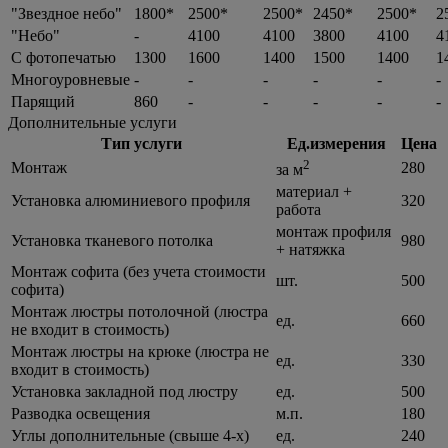
"Звездное небо"
1800*
2500*
2500*
2450*
2500*
2
"Небо"
-
4100
4100
3800
4100
4
С фотопечатью
1300
1600
1400
1500
1400
1
Многоуровневые
-
-
-
-
-
-
Парящий
860
-
-
-
-
-
Дополнительные услуги
Тип услуги
Ед.измерения
Цена
2
Монтаж
280
за м
материал +
Установка алюминиевого профиля
320
работа
монтаж профиля
Установка тканевого потолка
980
+ натяжка
Монтаж софита (без учета стоимости
шт.
500
софита)
Монтаж люстры потолочной (люстра
ед.
660
не входит в стоимость)
Монтаж люстры на крюке (люстра не
ед.
330
входит в стоимость)
Установка закладной под люстру
ед.
500
Разводка освещения
м.п.
180
Углы дополнительные (свыше 4-х)
ед.
240