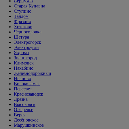
Серпухов
Старая Купавна
Ступино
Талдом
Фрязино
Хотьково
Черноголовка
Шатура
Электрогорск
Электроугли
Яхрома
Звенигород
Климовск
Нахабино
Железнодорожный
Иваново
Волоколамск
Пересвет
Краснозаводск
Дрезна
Высоковск
Ожерелье
Верея
Десёновское
Марушкинское