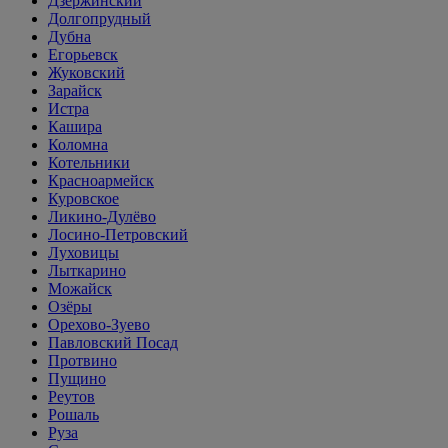
Дзержинский
Долгопрудный
Дубна
Егорьевск
Жуковский
Зарайск
Истра
Кашира
Коломна
Котельники
Красноармейск
Куровское
Ликино-Дулёво
Лосино-Петровский
Луховицы
Лыткарино
Можайск
Озёры
Орехово-Зуево
Павловский Посад
Протвино
Пущино
Реутов
Рошаль
Руза