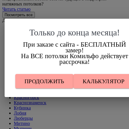
натяжных потолков?
Читать статью
Посмотреть все
Другие города Московской области
Только до конца месяца!
Апрелевка
Балашиха
Бутово
При заказе с сайта - БЕСПЛАТНЫЙ
Власиха
замер!
Голицыно
На ВСЕ потолки Комильфо действует
Дедовск
рассрочка!
Дмитров
Домодедово
Зеленоград
Ивантеевка
ПРОДОЛЖИТЬ
КАЛЬКУЛЯТОР
Клин
Коммунарка
Королев
Красногорск
Краснознаменск
Кубинка
Лобня
Люберцы
Митино
Мытищи