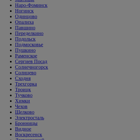
Наро-Фоминск
Ногинск
Одинцово
Опалиха
Павшино
Переделкино
Подольск
Подмосковье
Пушкино
Раменское
Сергиев Посад
Солнечногорск
Солнцево
Сходня
Трехгорка
Троицк
Тучково
Химки
Чехов
Щелково
Электросталь
Бронницы
Видное
Воскресенск