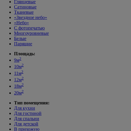
Глянцевые
Сатиновые
Тканевые
«Звездное небо»
«Небо»
С фотопечатью
Многоуровневые
Белые
Парящие
Площадь:
2
9м
2
10м
2
11м
2
12м
2
18м
2
20м
Тип помещения:
Для кухни
Для гостиной
Для спальни
Для детской
В прихожую