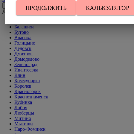
Посмотреть все
ПРОДОЛЖИТЬ
КАЛЬКУЛЯТОР
Другие города Московской области
Апрелевка
Балашиха
Бутово
Власиха
Голицыно
Дедовск
Дмитров
Домодедово
Зеленоград
Ивантеевка
Клин
Коммунарка
Королев
Красногорск
Краснознаменск
Кубинка
Лобня
Люберцы
Митино
Мытищи
Наро-Фоминск