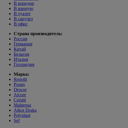
В коридор
В ванную
В туалет
В санузел
В офис
Страна производитель:
Россия
Германия
Китай
Бельгия
Италия
Голландия
Марка:
Renolit
Pongs
Descor
Alcore
Cerutti
Malpensa
Alkor Draka
Polyplast
Sef