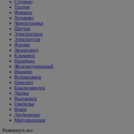
Ступино
Талдом
Фрязино
Хотьково
Черноголовка
Шатура
Электрогорск
Электроугли
Яхрома
Звенигород
Климовск
Нахабино
Железнодорожный
Иваново
Волоколамск
Пересвет
Краснозаводск
Дрезна
Высоковск
Ожерелье
Верея
Десёновское
Марушкинское
Развернуть все