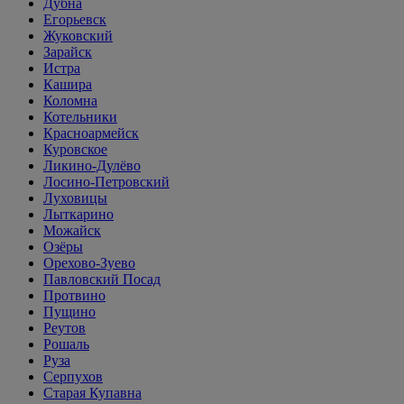
Дубна
Егорьевск
Жуковский
Зарайск
Истра
Кашира
Коломна
Котельники
Красноармейск
Куровское
Ликино-Дулёво
Лосино-Петровский
Луховицы
Лыткарино
Можайск
Озёры
Орехово-Зуево
Павловский Посад
Протвино
Пущино
Реутов
Рошаль
Руза
Серпухов
Старая Купавна