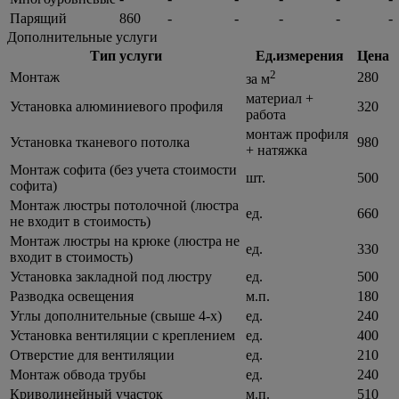
Парящий
860
-
-
-
-
-
Дополнительные услуги
Тип услуги
Ед.измерения
Цена
2
Монтаж
280
за м
материал +
Установка алюминиевого профиля
320
работа
монтаж профиля
Установка тканевого потолка
980
+ натяжка
Монтаж софита (без учета стоимости
шт.
500
софита)
Монтаж люстры потолочной (люстра
ед.
660
не входит в стоимость)
Монтаж люстры на крюке (люстра не
ед.
330
входит в стоимость)
Установка закладной под люстру
ед.
500
Разводка освещения
м.п.
180
Углы дополнительные (свыше 4-х)
ед.
240
Установка вентиляции с креплением
ед.
400
Отверстие для вентиляции
ед.
210
Монтаж обвода трубы
ед.
240
Криволинейный участок
м.п.
510