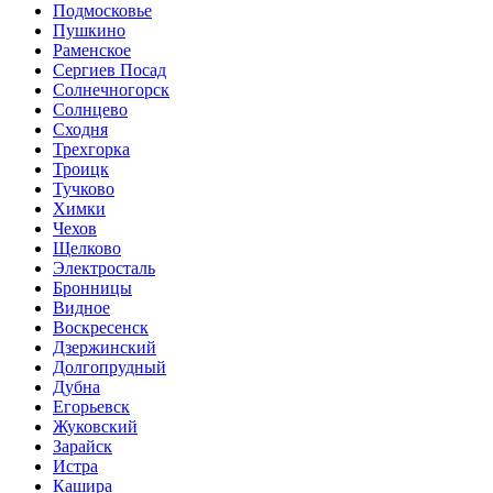
Подмосковье
Пушкино
Раменское
Сергиев Посад
Солнечногорск
Солнцево
Сходня
Трехгорка
Троицк
Тучково
Химки
Чехов
Щелково
Электросталь
Бронницы
Видное
Воскресенск
Дзержинский
Долгопрудный
Дубна
Егорьевск
Жуковский
Зарайск
Истра
Кашира