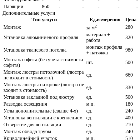
Парящий
860
-
-
-
-
-
Дополнительные услуги
Тип услуги
Ед.измерения
Цена
2
Монтаж
280
за м
материал +
Установка алюминиевого профиля
320
работа
монтаж профиля
Установка тканевого потолка
980
+ натяжка
Монтаж софита (без учета стоимости
шт.
500
софита)
Монтаж люстры потолочной (люстра
ед.
660
не входит в стоимость)
Монтаж люстры на крюке (люстра не
ед.
330
входит в стоимость)
Установка закладной под люстру
ед.
500
Разводка освещения
м.п.
180
Углы дополнительные (свыше 4-х)
ед.
240
Установка вентиляции с креплением
ед.
400
Отверстие для вентиляции
ед.
210
Монтаж обвода трубы
ед.
240
Криволинейный участок
м.п.
510