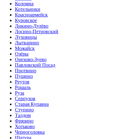
Коломна
Котельники
Красноармейск
Куровское
Ликино-Дулёво
Лосино-Петровский
Луховицы
Лыткарино
Можайск
Озёры
Орехово-Зуево
Павловский Посад
Протвино
Пущино
Реутов
Рошаль
Руза
Серпухов
Старая Купавна
Ступино
Талдом
Фрязино
Хотьково
Черноголовка
Шатура