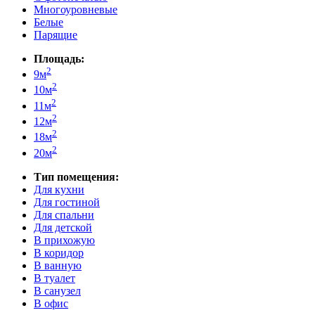
Многоуровневые
Белые
Парящие
Площадь:
2
9м
2
10м
2
11м
2
12м
2
18м
2
20м
Тип помещения:
Для кухни
Для гостиной
Для спальни
Для детской
В прихожую
В коридор
В ванную
В туалет
В санузел
В офис