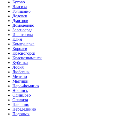
Бутово
Власиха
Голицыно
Дедовск
Дмитров
Домодедово
Зеленоград
Ивантеевка
Клин
Коммунарка
Королев
Красногорск
Краснознаменск
Кубинка
Лобня
Люберцы
Митино
Мытищи
Наро-Фоминск
Ногинск
Одинцово
Опалиха
Павшино
Переделкино
Подольск