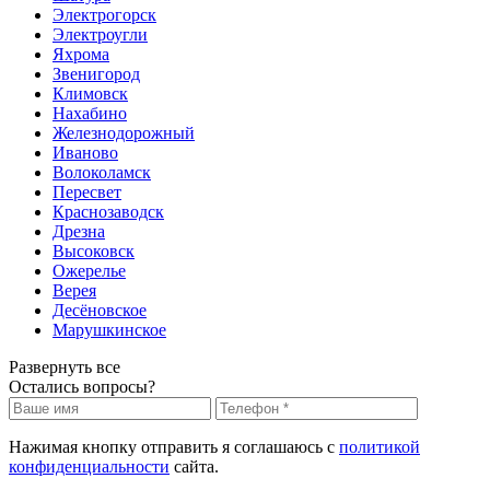
Электрогорск
Электроугли
Яхрома
Звенигород
Климовск
Нахабино
Железнодорожный
Иваново
Волоколамск
Пересвет
Краснозаводск
Дрезна
Высоковск
Ожерелье
Верея
Десёновское
Марушкинское
Развернуть все
Остались вопросы?
Нажимая кнопку отправить я соглашаюсь с
политикой
конфиденциальности
сайта.