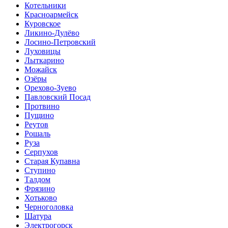
Котельники
Красноармейск
Куровское
Ликино-Дулёво
Лосино-Петровский
Луховицы
Лыткарино
Можайск
Озёры
Орехово-Зуево
Павловский Посад
Протвино
Пущино
Реутов
Рошаль
Руза
Серпухов
Старая Купавна
Ступино
Талдом
Фрязино
Хотьково
Черноголовка
Шатура
Электрогорск