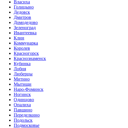
Власиха
Голицыно
Дедовск
Дмитров
Домодедово
Зеленоград
Ивантеевка
Клин
Коммунарка
Королев
Красногорск
Краснознаменск
Кубинка
Лобня
Люберцы
Митино
Мытищи
Наро-Фоминск
Ногинск
Одинцово
Опалиха
Павшино
Переделкино
Подольск
Подмосковье