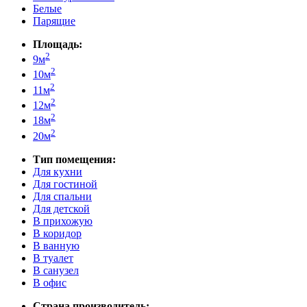
Белые
Парящие
Площадь:
2
9м
2
10м
2
11м
2
12м
2
18м
2
20м
Тип помещения:
Для кухни
Для гостиной
Для спальни
Для детской
В прихожую
В коридор
В ванную
В туалет
В санузел
В офис
Страна производитель: