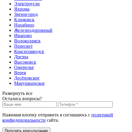
Электроугли
Яхрома
Звенигород
Климовск
Нахабино
Железнодорожный
Иваново
Волоколамск
Пересвет
Краснозаводск
Дрезна
Высоковск
Ожерелье
Верея
Десёновское
Марушкинское
Развернуть все
Остались вопросы?
Нажимая кнопку отправить я соглашаюсь с
политикой
конфиденциальности
сайта.
Получить консультацию