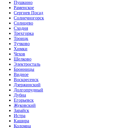
Пушкино
Раменское
Сергиев Посад
Солнечногорск
Солнцево
Сходня
Трехгорка
Троицк
Тучково
Химки
Чехов
Щелково
Электросталь
Бронницы
Видное
Воскресенск
Дзержинский
Долгопрудный
Дубна
Егорьевск
Жуковский
Зарайск
Истра
Кашира
Коломна