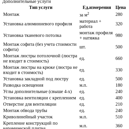
Дополнительные услуги
Тип услуги
Ед.измерения
Цена
2
Монтаж
280
за м
материал +
Установка алюминиевого профиля
320
работа
монтаж профиля
Установка тканевого потолка
980
+ натяжка
Монтаж софита (без учета стоимости
шт.
500
софита)
Монтаж люстры потолочной (люстра
ед.
660
не входит в стоимость)
Монтаж люстры на крюке (люстра не
ед.
330
входит в стоимость)
Установка закладной под люстру
ед.
500
Разводка освещения
м.п.
180
Углы дополнительные (свыше 4-х)
ед.
240
Установка вентиляции с креплением
ед.
400
Отверстие для вентиляции
ед.
210
Монтаж обвода трубы
ед.
240
Криволинейный участок
м.п.
510
Крепление конструкций по
м.п.
360
керамической плитке