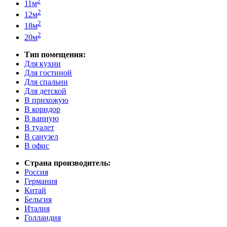
2
11м
2
12м
2
18м
2
20м
Тип помещения:
Для кухни
Для гостиной
Для спальни
Для детской
В прихожую
В коридор
В ванную
В туалет
В санузел
В офис
Страна производитель:
Россия
Германия
Китай
Бельгия
Италия
Голландия