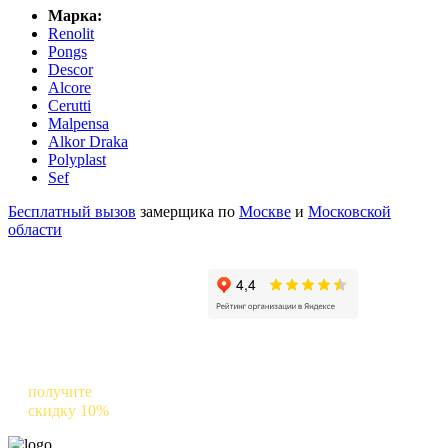
Марка:
Renolit
Pongs
Descor
Alcore
Cerutti
Malpensa
Alkor Draka
Polyplast
Sef
Бесплатный вызов
замерщика по
Москве
и
Московской
области
Оставьте отзыв о нас в Яндексе и
получите
скидку 10%
на следующий заказ