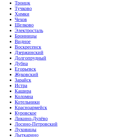
Троицк
Тучково
Химки
Чехов
Щелково
Электросталь
Бронницы
Видное
Воскресенск
Дзержинский
Долгопрудный
Дубна
Егорьевск
Жуковский
Зарайск
Истра
Кашира
Коломна
Котельники
Красноармейск
Куровское
Ликино-Дулёво
Лосино-Петровский
Луховицы
Лыткарино