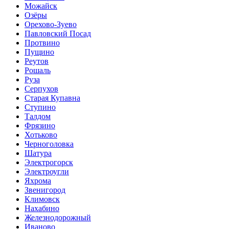
Можайск
Озёры
Орехово-Зуево
Павловский Посад
Протвино
Пущино
Реутов
Рошаль
Руза
Серпухов
Старая Купавна
Ступино
Талдом
Фрязино
Хотьково
Черноголовка
Шатура
Электрогорск
Электроугли
Яхрома
Звенигород
Климовск
Нахабино
Железнодорожный
Иваново