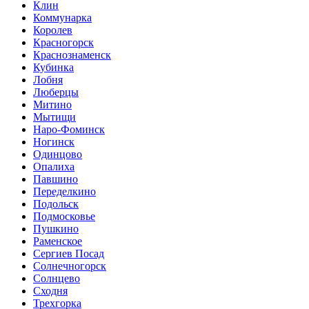
Клин
Коммунарка
Королев
Красногорск
Краснознаменск
Кубинка
Лобня
Люберцы
Митино
Мытищи
Наро-Фоминск
Ногинск
Одинцово
Опалиха
Павшино
Переделкино
Подольск
Подмосковье
Пушкино
Раменское
Сергиев Посад
Солнечногорск
Солнцево
Сходня
Трехгорка