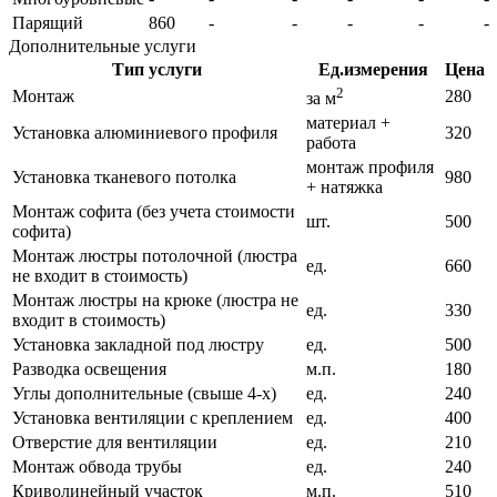
Парящий
860
-
-
-
-
-
Дополнительные услуги
Тип услуги
Ед.измерения
Цена
2
Монтаж
280
за м
материал +
Установка алюминиевого профиля
320
работа
монтаж профиля
Установка тканевого потолка
980
+ натяжка
Монтаж софита (без учета стоимости
шт.
500
софита)
Монтаж люстры потолочной (люстра
ед.
660
не входит в стоимость)
Монтаж люстры на крюке (люстра не
ед.
330
входит в стоимость)
Установка закладной под люстру
ед.
500
Разводка освещения
м.п.
180
Углы дополнительные (свыше 4-х)
ед.
240
Установка вентиляции с креплением
ед.
400
Отверстие для вентиляции
ед.
210
Монтаж обвода трубы
ед.
240
Криволинейный участок
м.п.
510