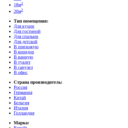
2
18м
2
20м
Тип помещения:
Для кухни
Для гостиной
Для спальни
Для детской
В прихожую
В коридор
В ванную
В туалет
В санузел
В офис
Страна производитель:
Россия
Германия
Китай
Бельгия
Италия
Голландия
Марка:
Renolit