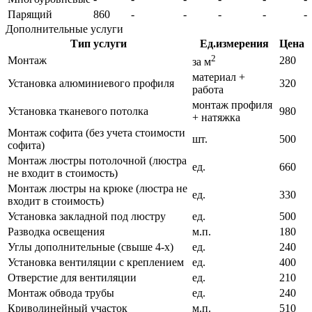
Парящий
860
-
-
-
-
-
Дополнительные услуги
Тип услуги
Ед.измерения
Цена
2
Монтаж
280
за м
материал +
Установка алюминиевого профиля
320
работа
монтаж профиля
Установка тканевого потолка
980
+ натяжка
Монтаж софита (без учета стоимости
шт.
500
софита)
Монтаж люстры потолочной (люстра
ед.
660
не входит в стоимость)
Монтаж люстры на крюке (люстра не
ед.
330
входит в стоимость)
Установка закладной под люстру
ед.
500
Разводка освещения
м.п.
180
Углы дополнительные (свыше 4-х)
ед.
240
Установка вентиляции с креплением
ед.
400
Отверстие для вентиляции
ед.
210
Монтаж обвода трубы
ед.
240
Криволинейный участок
м.п.
510