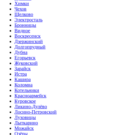
Химки
Чехов
Щелково
Электросталь
Бронницы
Видное
Воскресенск
Дзержинский
Долгопрудный
Дубна
Егорьевск
Жуковский
Зарайск
Истра
Кашира
Коломна
Котельники
Красноармейск
Куровское
Ликино-Дулёво
Лосино-Петровский
Луховицы
Лыткарино
Можайск
Озёры