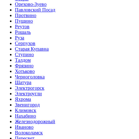
Орехово-Зуево
Павловский Посад
Протвино
Пущино
Реутов
Рошаль
Руза
Серпухов
Старая Купавна
Ступино
Талдом
Фрязино
Хотьково
Черноголовка
Шатура
Электрогорск
Электроугли
Яхрома
Звенигород
Климовск
Нахабино
Железнодорожный
Иваново
Волоколамск
Пересвет