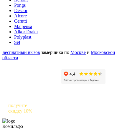
Pongs
Descor
Alcore
Cerutti
Malpensa
Alkor Draka
Polyplast
Sef
Бесплатный вызов
замерщика по
Москве
и
Московской
области
Оставьте отзыв о нас в Яндексе и
получите
скидку 10%
на следующий заказ
Комильфо