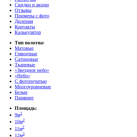
Скидки и акции
Отзывы
Примеры с фото
Дилерам
Контакты
Калькулятор
Тип полотна:
Матовые
Глянцевые
Сатиновые
Тканевые
«Звездное небо»
«Небо»
С фотопечатью
Многоуровневые
Белые
Парящие
Площадь:
2
9м
2
10м
2
11м
2
12м