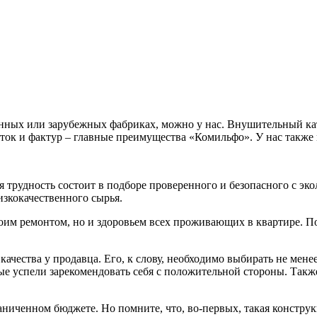
нных или зарубежных фабриках, можно у нас. Внушительный кат
ок и фактур – главные преимущества «Комильфо». У нас также 
трудность состоит в подборе проверенного и безопасного с экол
зкокачественного сырья.
оим ремонтом, но и здоровьем всех проживающих в квартире. П
ачества у продавца. Его, к слову, необходимо выбирать не мене
е успели зарекомендовать себя с положительной стороны. Также
аниченном бюджете. Но помните, что, во-первых, такая констру