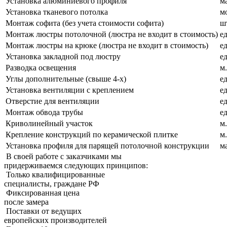
Установка алюминиевого профиля
м
Установка тканевого потолка
м
Монтаж софита (без учета стоимости софита)
ш
Монтаж люстры потолочной (люстра не входит в стоимость)
ед
Монтаж люстры на крюке (люстра не входит в стоимость)
ед
Установка закладной под люстру
ед
Разводка освещения
м.
Углы дополнительные (свыше 4-х)
ед
Установка вентиляции с креплением
ед
Отверстие для вентиляции
ед
Монтаж обвода трубы
ед
Криволинейный участок
м.
Крепление конструкций по керамической плитке
м.
Установка профиля для парящей потолочной конструкции
м
В своей работе с заказчиками мы
придерживаемcя следующих принципов:
Только квалифицированные
специалисты, граждане РФ
Фиксированная цена
после замера
Поставки от ведущих
европейских производителей