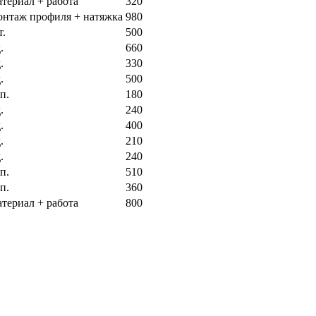
атериал + работа
320
онтаж профиля + натяжка
980
т.
500
.
660
.
330
.
500
п.
180
.
240
.
400
.
210
.
240
п.
510
п.
360
атериал + работа
800