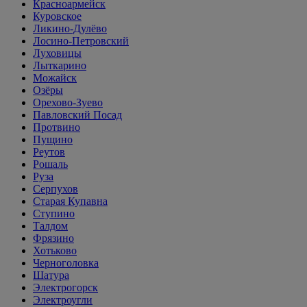
Красноармейск
Куровское
Ликино-Дулёво
Лосино-Петровский
Луховицы
Лыткарино
Можайск
Озёры
Орехово-Зуево
Павловский Посад
Протвино
Пущино
Реутов
Рошаль
Руза
Серпухов
Старая Купавна
Ступино
Талдом
Фрязино
Хотьково
Черноголовка
Шатура
Электрогорск
Электроугли