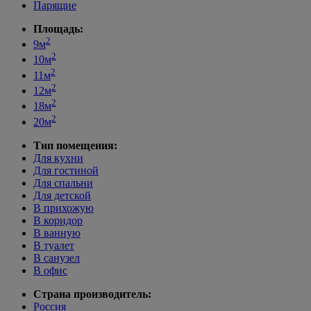
Парящие
Площадь:
2
9м
2
10м
2
11м
2
12м
2
18м
2
20м
Тип помещения:
Для кухни
Для гостиной
Для спальни
Для детской
В прихожую
В коридор
В ванную
В туалет
В санузел
В офис
Страна производитель:
Россия