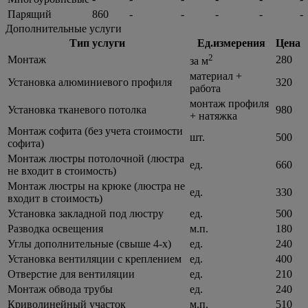
Парящий
860
-
-
-
-
-
Дополнительные услуги
Тип услуги
Ед.измерения
Цена
2
Монтаж
280
за м
материал +
Установка алюминиевого профиля
320
работа
монтаж профиля
Установка тканевого потолка
980
+ натяжка
Монтаж софита (без учета стоимости
шт.
500
софита)
Монтаж люстры потолочной (люстра
ед.
660
не входит в стоимость)
Монтаж люстры на крюке (люстра не
ед.
330
входит в стоимость)
Установка закладной под люстру
ед.
500
Разводка освещения
м.п.
180
Углы дополнительные (свыше 4-х)
ед.
240
Установка вентиляции с креплением
ед.
400
Отверстие для вентиляции
ед.
210
Монтаж обвода трубы
ед.
240
Криволинейный участок
м.п.
510