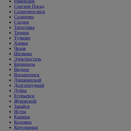
Раменское
Сергиев Посад
Солнечногорск
Солнцево
Сходня
Трехгорка
Троицк
Тучково
Химки
Чехов
Щелково
Электросталь
Бронницы
Видное
Воскресенск
Дзержинский
Долгопрудный
Дубна
Егорьевск
Жуковский
Зарайск
Истра
Кашира
Коломна
Котельники