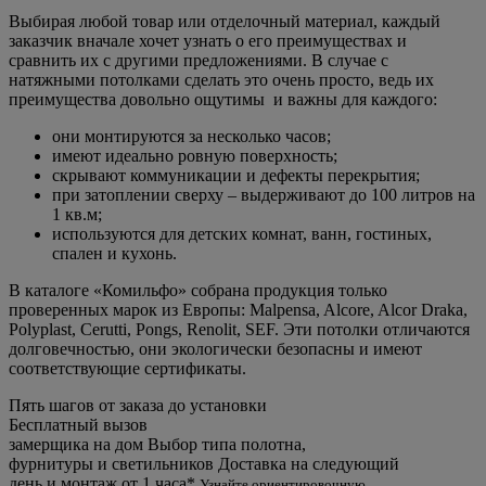
Выбирая любой товар или отделочный материал, каждый
заказчик вначале хочет узнать о его преимуществах и
сравнить их с другими предложениями. В случае с
натяжными потолками сделать это очень просто, ведь их
преимущества довольно ощутимы и важны для каждого:
они монтируются за несколько часов;
имеют идеально ровную поверхность;
скрывают коммуникации и дефекты перекрытия;
при затоплении сверху – выдерживают до 100 литров на
1 кв.м;
используются для детских комнат, ванн, гостиных,
спален и кухонь.
В каталоге «Комильфо» собрана продукция только
проверенных марок из Европы: Malpensa, Alcore, Alcor Draka,
Polyplast, Cerutti, Pongs, Renolit, SEF. Эти потолки отличаются
долговечностью, они экологически безопасны и имеют
соответствующие сертификаты.
Пять шагов от заказа до установки
Бесплатный вызов
замерщика на дом
Выбор типа полотна,
фурнитуры и светильников
Доставка на следующий
день и монтаж от 1 часа*
Узнайте ориентировочную