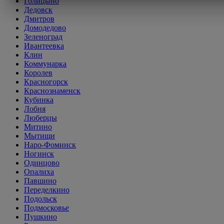
Голицыно
Дедовск
Дмитров
Домодедово
Зеленоград
Ивантеевка
Клин
Коммунарка
Королев
Красногорск
Краснознаменск
Кубинка
Лобня
Люберцы
Митино
Мытищи
Наро-Фоминск
Ногинск
Одинцово
Опалиха
Павшино
Переделкино
Подольск
Подмосковье
Пушкино