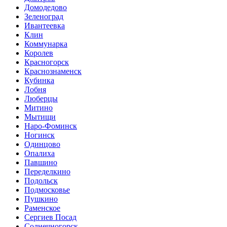
Домодедово
Зеленоград
Ивантеевка
Клин
Коммунарка
Королев
Красногорск
Краснознаменск
Кубинка
Лобня
Люберцы
Митино
Мытищи
Наро-Фоминск
Ногинск
Одинцово
Опалиха
Павшино
Переделкино
Подольск
Подмосковье
Пушкино
Раменское
Сергиев Посад
Солнечногорск