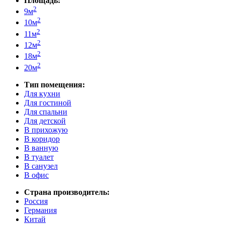
Площадь:
2
9м
2
10м
2
11м
2
12м
2
18м
2
20м
Тип помещения:
Для кухни
Для гостиной
Для спальни
Для детской
В прихожую
В коридор
В ванную
В туалет
В санузел
В офис
Страна производитель:
Россия
Германия
Китай