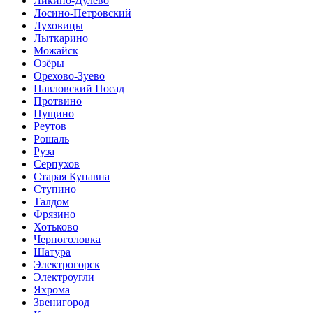
Ликино-Дулёво
Лосино-Петровский
Луховицы
Лыткарино
Можайск
Озёры
Орехово-Зуево
Павловский Посад
Протвино
Пущино
Реутов
Рошаль
Руза
Серпухов
Старая Купавна
Ступино
Талдом
Фрязино
Хотьково
Черноголовка
Шатура
Электрогорск
Электроугли
Яхрома
Звенигород