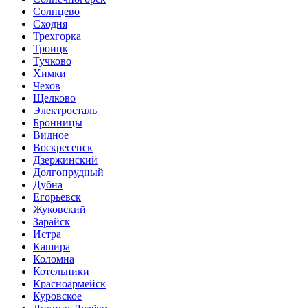
Солнцево
Сходня
Трехгорка
Троицк
Тучково
Химки
Чехов
Щелково
Электросталь
Бронницы
Видное
Воскресенск
Дзержинский
Долгопрудный
Дубна
Егорьевск
Жуковский
Зарайск
Истра
Кашира
Коломна
Котельники
Красноармейск
Куровское