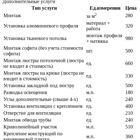
Дополнительные услуги
Тип услуги
Ед.измерения
Цена
2
Монтаж
280
за м
материал +
Установка алюминиевого профиля
320
работа
монтаж профиля
Установка тканевого потолка
980
+ натяжка
Монтаж софита (без учета стоимости
шт.
500
софита)
Монтаж люстры потолочной (люстра
ед.
660
не входит в стоимость)
Монтаж люстры на крюке (люстра не
ед.
330
входит в стоимость)
Установка закладной под люстру
ед.
500
Разводка освещения
м.п.
180
Углы дополнительные (свыше 4-х)
ед.
240
Установка вентиляции с креплением
ед.
400
Отверстие для вентиляции
ед.
210
Монтаж обвода трубы
ед.
240
Криволинейный участок
м.п.
510
Крепление конструкций по
м.п.
360
керамической плитке