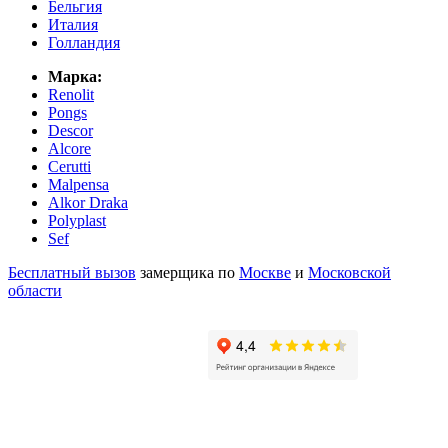
Бельгия
Италия
Голландия
Марка:
Renolit
Pongs
Descor
Alcore
Cerutti
Malpensa
Alkor Draka
Polyplast
Sef
Бесплатный вызов
замерщика по
Москве
и
Московской
области
Оставьте отзыв о нас в Яндексе и