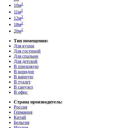
2
10м
2
11м
2
12м
2
18м
2
20м
Тип помещения:
Для кухни
Для гостиной
Для спальни
Для детской
В прихожую
В коридор
В ванную
В туалет
В санузел
В офис
Страна производитель:
Россия
Германия
Китай
Бельгия
Италия