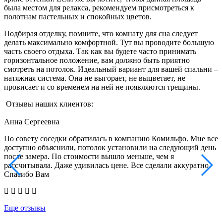
была местом для релакса, рекомендуем присмотреться к
полотнам пастельных и спокойных цветов.
Подбирая отделку, помните, что комнату для сна следует
делать максимально комфортной. Тут вы проводите большую
часть своего отдыха. Так как вы будете часто принимать
горизонтальное положение, вам должно быть приятно
смотреть на потолок. Идеальный вариант для вашей спальни –
натяжная система. Она не выгорает, не выцветает, не
провисает и со временем на ней не появляются трещины.
Отзывы наших клиентов:
Анна Сергеевна
По совету соседки обратилась в компанию Комильфо. Мне все
В
доступно объяснили, потолок установили на следующий день
к
после замера. По стоимости вышло меньше, чем я
м
рассчитывала. Даже удивилась цене. Все сделали аккуратно.
с
Спасибо Вам
е
Еще отзывы