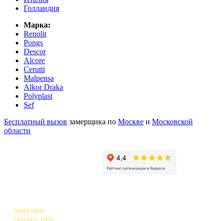
Голландия
Марка:
Renolit
Pongs
Descor
Alcore
Cerutti
Malpensa
Alkor Draka
Polyplast
Sef
Бесплатный вызов
замерщика по
Москве
и
Московской
области
Оставьте отзыв о нас в Яндексе и
получите
скидку 10%
на следующий заказ