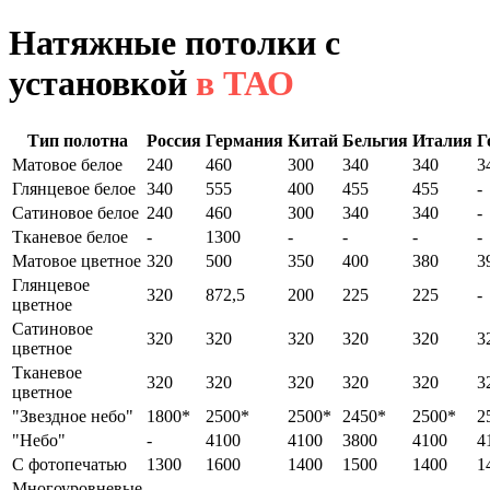
Натяжные потолки с
установкой
в ТАО
Тип полотна
Россия
Германия
Китай
Бельгия
Италия
Г
Матовое белое
240
460
300
340
340
3
Глянцевое белое
340
555
400
455
455
-
Сатиновое белое
240
460
300
340
340
-
Тканевое белое
-
1300
-
-
-
-
Матовое цветное
320
500
350
400
380
3
Глянцевое
320
872,5
200
225
225
-
цветное
Сатиновое
320
320
320
320
320
3
цветное
Тканевое
320
320
320
320
320
3
цветное
"Звездное небо"
1800*
2500*
2500*
2450*
2500*
2
"Небо"
-
4100
4100
3800
4100
4
С фотопечатью
1300
1600
1400
1500
1400
1
Многоуровневые
-
-
-
-
-
-