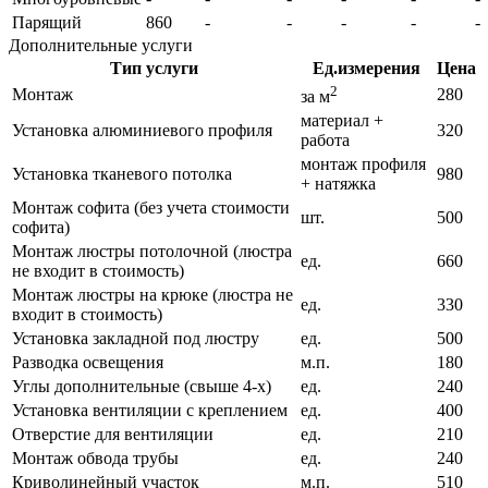
Парящий
860
-
-
-
-
-
Дополнительные услуги
Тип услуги
Ед.измерения
Цена
2
Монтаж
280
за м
материал +
Установка алюминиевого профиля
320
работа
монтаж профиля
Установка тканевого потолка
980
+ натяжка
Монтаж софита (без учета стоимости
шт.
500
софита)
Монтаж люстры потолочной (люстра
ед.
660
не входит в стоимость)
Монтаж люстры на крюке (люстра не
ед.
330
входит в стоимость)
Установка закладной под люстру
ед.
500
Разводка освещения
м.п.
180
Углы дополнительные (свыше 4-х)
ед.
240
Установка вентиляции с креплением
ед.
400
Отверстие для вентиляции
ед.
210
Монтаж обвода трубы
ед.
240
Криволинейный участок
м.п.
510