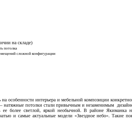
ичии на складе)
ть потолка
омещений сложной конфигурации
 на особенности интерьера и мебельной композиции конкретно
 — натяжные потолки стали привычным и незаменимым дизайн
ть ее более светлой, яркой необычной. В районе Якиманка
ечатью и самые актуальные модели «Звездное небо». Такие п