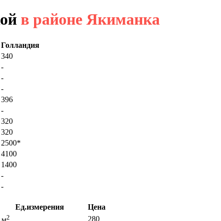
кой
в районе Якиманка
Голландия
340
-
-
-
396
-
320
320
2500*
4100
1400
-
-
Ед.измерения
Цена
2
280
 м