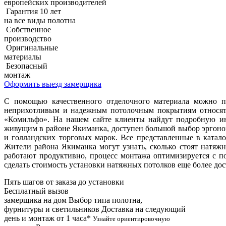
европейских производителей
Гарантия 10 лет
на все виды полотна
Собственное
производство
Оригинальные
материалы
Безопасный
монтаж
Оформить выезд замерщика
С помощью качественного отделочного материала можно п
неприхотливым и надежным потолочным покрытиям относятс
«Комильфо». На нашем сайте клиенты найдут подробную и
живущим в районе Якиманка, доступен большой выбор эргоном
и голландских торговых марок. Все представленные в ката
Жители района Якиманка могут узнать, сколько стоят натяж
работают продуктивно, процесс монтажа оптимизируется с 
сделать стоимость установки натяжных потолков еще более до
Пять шагов от заказа до установки
Бесплатный вызов
замерщика на дом
Выбор типа полотна,
фурнитуры и светильников
Доставка на следующий
день и монтаж от 1 часа*
Узнайте ориентировочную