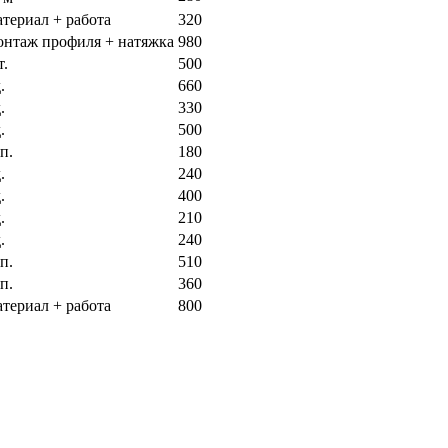
атериал + работа
320
онтаж профиля + натяжка
980
т.
500
.
660
.
330
.
500
п.
180
.
240
.
400
.
210
.
240
п.
510
п.
360
атериал + работа
800