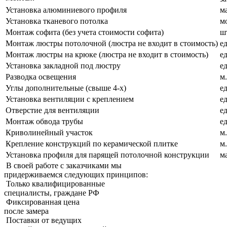
Установка алюминиевого профиля
м
Установка тканевого потолка
м
Монтаж софита (без учета стоимости софита)
ш
Монтаж люстры потолочной (люстра не входит в стоимость)
ед
Монтаж люстры на крюке (люстра не входит в стоимость)
ед
Установка закладной под люстру
ед
Разводка освещения
м.
Углы дополнительные (свыше 4-х)
ед
Установка вентиляции с креплением
ед
Отверстие для вентиляции
ед
Монтаж обвода трубы
ед
Криволинейный участок
м.
Крепление конструкций по керамической плитке
м.
Установка профиля для парящей потолочной конструкции
м
В своей работе с заказчиками мы
придерживаемcя следующих принципов:
Только квалифицированные
специалисты, граждане РФ
Фиксированная цена
после замера
Поставки от ведущих