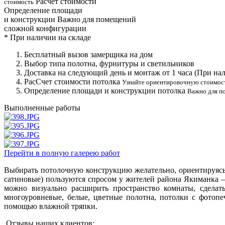
Расчет стоимости
стоимость
Определение площади
и конструкции
Важно для помещений
сложной конфигурации
*
При наличии на складе
Бесплатный вызов замерщика на дом
Выбор типа полотна, фурнитуры и светильников
Доставка на следующий день и монтаж от 1 часа (При нал
РасСчет стоимости потолка
Узнайте ориентировочную стоимос
Определение площади и конструкции потолка
Важно для п
Выполненные работы
Перейти в полную галерею работ
Выбирать потолочную конструкцию желательно, ориентируясь
сатиновые) пользуются спросом у жителей района Якиманка
можно визуально расширить пространство комнаты, сдела
многоуровневые, белые, цветные полотна, потолки с фотоп
помощью влажной тряпки.
Отзывы наших клиентов: