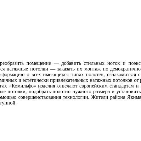
реобразить помещение — добавить стильных ноток и поэкс
я натяжные потолки — заказать их монтаж по демократично
нформацию о всех имеющихся типах полотен, ознакомиться 
ичных и эстетически привлекательных натяжных потолков от р
логах «Комильфо» изделия отвечают европейским стандартам и
ные потолки, подобрать полотно нужного размера и установит
помощью совершенствования технологии. Жители района Якиман
ступной.