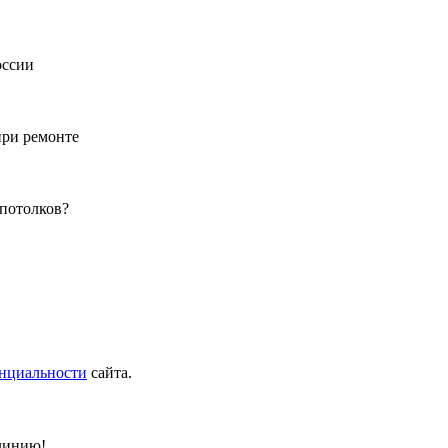
оссии
при ремонте
 потолков?
нциальности
сайта.
 линию!