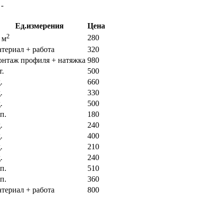
-
Ед.измерения
Цена
2
280
 м
атериал + работа
320
онтаж профиля + натяжка
980
т.
500
.
660
.
330
.
500
п.
180
.
240
.
400
.
210
.
240
п.
510
п.
360
атериал + работа
800