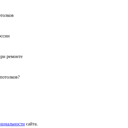
отолков
оссии
при ремонте
 потолков?
нциальности
сайта.