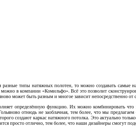
 разные типы натяжных полотен, то можно создавать самые н
 можно в компании «Комильфо». Всё это позволит сконструирова
яново может быть разным и многое зависит непосредственно от 
лняет определённую функцию. Их можно комбинировать что п
ольяново отнюдь не заоблачная, тем более, что мы предлагае
орого создают каркас натяжного потолка. Это актуально только 
ится просто отлично, тем более, что наши дизайнеры смогут под