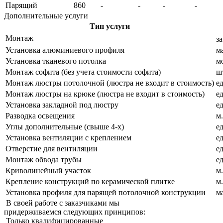
Парящий
860
-
-
-
-
Дополнительные услуги
Тип услуги
Монтаж
за
Установка алюминиевого профиля
м
Установка тканевого потолка
м
Монтаж софита (без учета стоимости софита)
ш
Монтаж люстры потолочной (люстра не входит в стоимость)
ед
Монтаж люстры на крюке (люстра не входит в стоимость)
ед
Установка закладной под люстру
ед
Разводка освещения
м.
Углы дополнительные (свыше 4-х)
ед
Установка вентиляции с креплением
ед
Отверстие для вентиляции
ед
Монтаж обвода трубы
ед
Криволинейный участок
м.
Крепление конструкций по керамической плитке
м.
Установка профиля для парящей потолочной конструкции
м
В своей работе с заказчиками мы
придерживаемcя следующих принципов:
Только квалифицированные