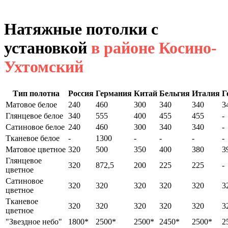
Натяжные потолки с
установкой
в районе Косино-
Ухтомский
Тип полотна
Россия
Германия
Китай
Бельгия
Италия
Г
Матовое белое
240
460
300
340
340
3
Глянцевое белое
340
555
400
455
455
-
Сатиновое белое
240
460
300
340
340
-
Тканевое белое
-
1300
-
-
-
-
Матовое цветное
320
500
350
400
380
3
Глянцевое
320
872,5
200
225
225
-
цветное
Сатиновое
320
320
320
320
320
3
цветное
Тканевое
320
320
320
320
320
3
цветное
"Звездное небо"
1800*
2500*
2500*
2450*
2500*
2