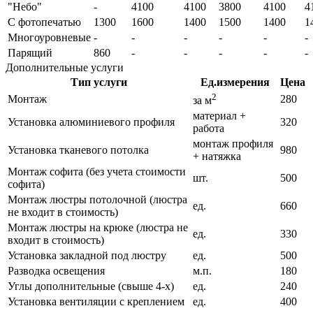
"Небо"
-
4100
4100
3800
4100
4
С фотопечатью
1300
1600
1400
1500
1400
1
Многоуровневые
-
-
-
-
-
-
Парящий
860
-
-
-
-
-
Дополнительные услуги
Тип услуги
Ед.измерения
Цена
2
Монтаж
280
за м
материал +
Установка алюминиевого профиля
320
работа
монтаж профиля
Установка тканевого потолка
980
+ натяжка
Монтаж софита (без учета стоимости
шт.
500
софита)
Монтаж люстры потолочной (люстра
ед.
660
не входит в стоимость)
Монтаж люстры на крюке (люстра не
ед.
330
входит в стоимость)
Установка закладной под люстру
ед.
500
Разводка освещения
м.п.
180
Углы дополнительные (свыше 4-х)
ед.
240
Установка вентиляции с креплением
ед.
400