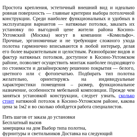
Простота крепления, эстетичный внешний вид и идеально
ровная поверхность — главные критерии выбора потолочной
конструкции. Среди наиболее функциональных и удобных в
эксплуатации вариантов — натяжные потолки, заказать их
установку по выгодной цене жители района Косино-
Ухтомский (Москва) могут в компании «Комильфо».
Прочные, эргономичные и не требующие сложного ухода
полотна гармонично вписываются в любой интерьер, делая
его более выразительным и целостным. Разнообразие видов и
фактур натяжных потолков, доступное в Косино-Ухтомском
районе, позволяет осуществить монтаж наиболее подходящего
по стоимости и дизайнерскому решению покрытия — белого,
цветного или с фотопечатью. Подбирать тип полотна
желательно, ориентируясь на индивидуальные
характеристики помещения – размер, функциональное
назначение, особенности мебельной композиции. Прежде чем
заняться установкой конструкции, следует узнать,
сколько
стоит
натяжной потолок в Косино-Ухтомском районе, какова
цена за 1м2 и во сколько обойдется работа специалистов.
Пять шагов от заказа до установки
Бесплатный вызов
замерщика на дом
Выбор типа полотна,
фурнитуры и светильников
Доставка на следующий