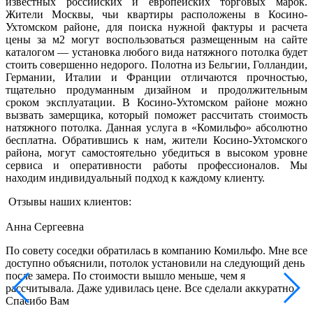
известных российских и европейских торговых марок.
Жители Москвы, чьи квартиры расположены в Косино-
Ухтомском районе, для поиска нужной фактуры и расчета
цены за м2 могут воспользоваться размещенным на сайте
каталогом — установка любого вида натяжного потолка будет
стоить совершенно недорого. Полотна из Бельгии, Голландии,
Германии, Италии и Франции отличаются прочностью,
тщательно продуманным дизайном и продолжительным
сроком эксплуатации. В Косино-Ухтомском районе можно
вызвать замерщика, который поможет рассчитать стоимость
натяжного потолка. Данная услуга в «Комильфо» абсолютно
бесплатна. Обратившись к нам, жители Косино-Ухтомского
района, могут самостоятельно убедиться в высоком уровне
сервиса и оперативности работы профессионалов. Мы
находим индивидуальный подход к каждому клиенту.
Отзывы наших клиентов:
Анна Сергеевна
По совету соседки обратилась в компанию Комильфо. Мне все
В
доступно объяснили, потолок установили на следующий день
к
после замера. По стоимости вышло меньше, чем я
м
рассчитывала. Даже удивилась цене. Все сделали аккуратно.
с
Спасибо Вам
е