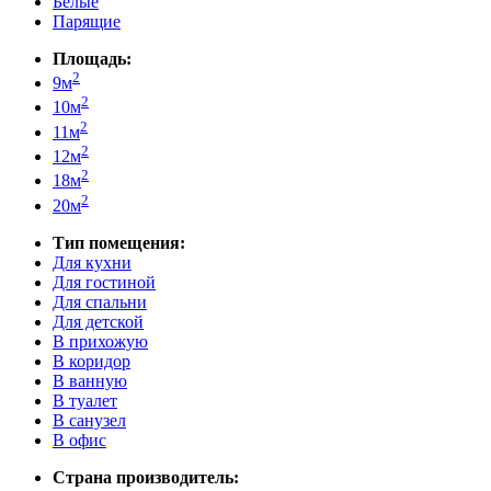
Белые
Парящие
Площадь:
2
9м
2
10м
2
11м
2
12м
2
18м
2
20м
Тип помещения:
Для кухни
Для гостиной
Для спальни
Для детской
В прихожую
В коридор
В ванную
В туалет
В санузел
В офис
Страна производитель: