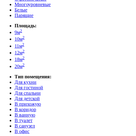
Многоуровневые
Белые
Парящие
Площадь:
2
9м
2
10м
2
11м
2
12м
2
18м
2
20м
Тип помещения:
Для кухни
Для гостиной
Для спальни
Для детской
В прихожую
В коридор
В ванную
В туалет
В санузел
В офис