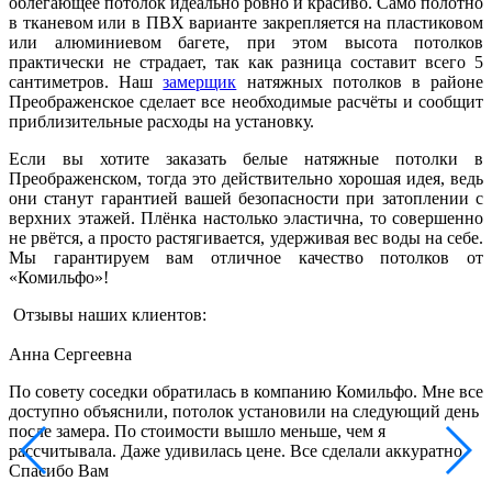
облегающее потолок идеально ровно и красиво. Само полотно
в тканевом или в ПВХ варианте закрепляется на пластиковом
или алюминиевом багете, при этом высота потолков
практически не страдает, так как разница составит всего 5
сантиметров. Наш
замерщик
натяжных потолков в районе
Преображенское сделает все необходимые расчёты и сообщит
приблизительные расходы на установку.
Если вы хотите заказать белые натяжные потолки в
Преображенском, тогда это действительно хорошая идея, ведь
они станут гарантией вашей безопасности при затоплении с
верхних этажей. Плёнка настолько эластична, то совершенно
не рвётся, а просто растягивается, удерживая вес воды на себе.
Мы гарантируем вам отличное качество потолков от
«Комильфо»!
Отзывы наших клиентов:
Анна Сергеевна
По совету соседки обратилась в компанию Комильфо. Мне все
В
доступно объяснили, потолок установили на следующий день
к
после замера. По стоимости вышло меньше, чем я
м
рассчитывала. Даже удивилась цене. Все сделали аккуратно.
с
Спасибо Вам
е