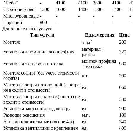
"Небо"
-
4100
4100
3800
4100
4
С фотопечатью
1300
1600
1400
1500
1400
1
Многоуровневые
-
-
-
-
-
-
Парящий
860
-
-
-
-
-
Дополнительные услуги
Тип услуги
Ед.измерения
Цена
2
Монтаж
280
за м
материал +
Установка алюминиевого профиля
320
работа
монтаж профиля
Установка тканевого потолка
980
+ натяжка
Монтаж софита (без учета стоимости
шт.
500
софита)
Монтаж люстры потолочной (люстра
ед.
660
не входит в стоимость)
Монтаж люстры на крюке (люстра не
ед.
330
входит в стоимость)
Установка закладной под люстру
ед.
500
Разводка освещения
м.п.
180
Углы дополнительные (свыше 4-х)
ед.
240
Установка вентиляции с креплением
ед.
400