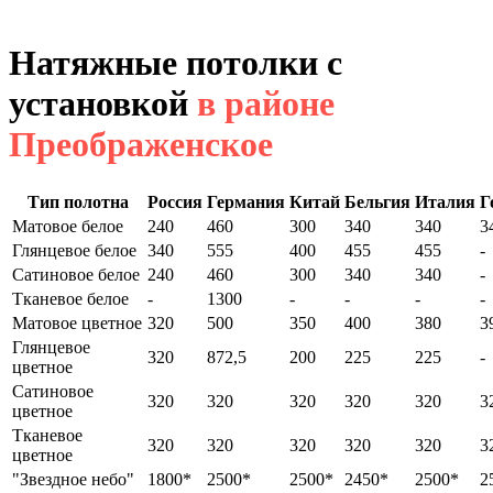
Натяжные потолки с
установкой
в районе
Преображенское
Тип полотна
Россия
Германия
Китай
Бельгия
Италия
Г
Матовое белое
240
460
300
340
340
3
Глянцевое белое
340
555
400
455
455
-
Сатиновое белое
240
460
300
340
340
-
Тканевое белое
-
1300
-
-
-
-
Матовое цветное
320
500
350
400
380
3
Глянцевое
320
872,5
200
225
225
-
цветное
Сатиновое
320
320
320
320
320
3
цветное
Тканевое
320
320
320
320
320
3
цветное
"Звездное небо"
1800*
2500*
2500*
2450*
2500*
2