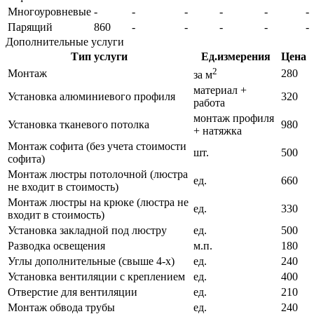
Многоуровневые
-
-
-
-
-
-
Парящий
860
-
-
-
-
-
Дополнительные услуги
Тип услуги
Ед.измерения
Цена
2
Монтаж
280
за м
материал +
Установка алюминиевого профиля
320
работа
монтаж профиля
Установка тканевого потолка
980
+ натяжка
Монтаж софита (без учета стоимости
шт.
500
софита)
Монтаж люстры потолочной (люстра
ед.
660
не входит в стоимость)
Монтаж люстры на крюке (люстра не
ед.
330
входит в стоимость)
Установка закладной под люстру
ед.
500
Разводка освещения
м.п.
180
Углы дополнительные (свыше 4-х)
ед.
240
Установка вентиляции с креплением
ед.
400
Отверстие для вентиляции
ед.
210
Монтаж обвода трубы
ед.
240