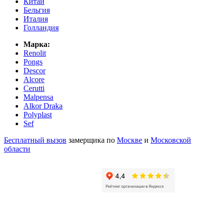
Китай
Бельгия
Италия
Голландия
Марка:
Renolit
Pongs
Descor
Alcore
Cerutti
Malpensa
Alkor Draka
Polyplast
Sef
Бесплатный вызов
замерщика по
Москве
и
Московской
области
Оставьте отзыв о нас в Яндексе и