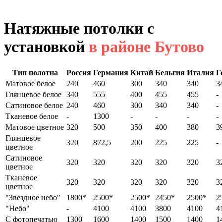
Натяжные потолки с
установкой
в районе Бутово
Тип полотна
Россия
Германия
Китай
Бельгия
Италия
Г
Матовое белое
240
460
300
340
340
3
Глянцевое белое
340
555
400
455
455
-
Сатиновое белое
240
460
300
340
340
-
Тканевое белое
-
1300
-
-
-
-
Матовое цветное
320
500
350
400
380
3
Глянцевое
320
872,5
200
225
225
-
цветное
Сатиновое
320
320
320
320
320
3
цветное
Тканевое
320
320
320
320
320
3
цветное
"Звездное небо"
1800*
2500*
2500*
2450*
2500*
2
"Небо"
-
4100
4100
3800
4100
4
С фотопечатью
1300
1600
1400
1500
1400
1