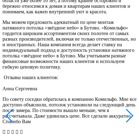
области уже более 10 лет, а потому крайне осторожно и
бережно относимся к домам и квартирам наших клиентов и
понимаем, как важен внутренний уют и красота.
Мы можем предложить адекватный по цене монтаж
натяжного потолка «звёздное небо» в Бутово. «Комильфо»
гордится широким ассортиментом своих полотен от самых
разных производителей, включая не только отечественных, но
и иностранных. Наша компания всегда делает ставку на
индивидуальный подход и доступность установки натяжного
потолка «звёздное небо» в Бутово. Мы учитываем разные
финансовые возможности наших клиентов и используем
гибкую ценовую политику.
Отзывы наших клиентов:
Анна Сергеевна
По совету соседки обратилась в компанию Комильфо. Мне все
В
доступно объяснили, потолок установили на следующий день
к
после замера. По стоимости вышло меньше, чем я
м
рассчитывала. Даже удивилась цене. Все сделали аккуратно.
с
Спасибо Вам
е