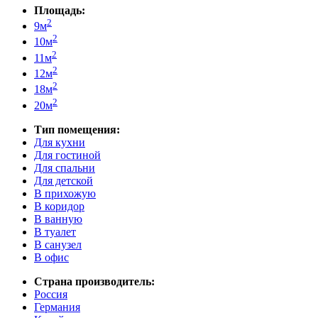
Площадь:
2
9м
2
10м
2
11м
2
12м
2
18м
2
20м
Тип помещения:
Для кухни
Для гостиной
Для спальни
Для детской
В прихожую
В коридор
В ванную
В туалет
В санузел
В офис
Страна производитель:
Россия
Германия