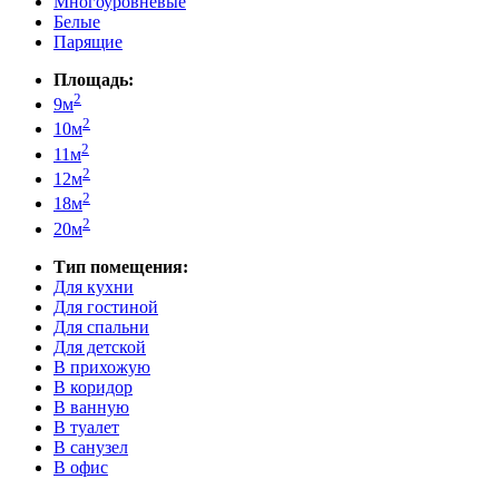
Многоуровневые
Белые
Парящие
Площадь:
2
9м
2
10м
2
11м
2
12м
2
18м
2
20м
Тип помещения:
Для кухни
Для гостиной
Для спальни
Для детской
В прихожую
В коридор
В ванную
В туалет
В санузел
В офис