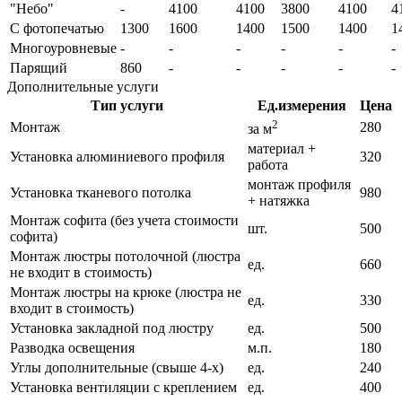
"Небо"
-
4100
4100
3800
4100
4
С фотопечатью
1300
1600
1400
1500
1400
1
Многоуровневые
-
-
-
-
-
-
Парящий
860
-
-
-
-
-
Дополнительные услуги
Тип услуги
Ед.измерения
Цена
2
Монтаж
280
за м
материал +
Установка алюминиевого профиля
320
работа
монтаж профиля
Установка тканевого потолка
980
+ натяжка
Монтаж софита (без учета стоимости
шт.
500
софита)
Монтаж люстры потолочной (люстра
ед.
660
не входит в стоимость)
Монтаж люстры на крюке (люстра не
ед.
330
входит в стоимость)
Установка закладной под люстру
ед.
500
Разводка освещения
м.п.
180
Углы дополнительные (свыше 4-х)
ед.
240
Установка вентиляции с креплением
ед.
400