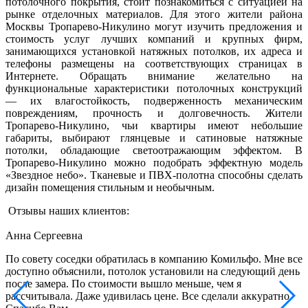
потолочного покрытия, стоит познакомиться с ситуацией на
рынке отделочных материалов. Для этого жители района
Москвы Тропарево-Никулино могут изучить предложения и
стоимость услуг лучших компаний и крупных фирм,
занимающихся установкой натяжных потолков, их адреса и
телефоны размещены на соответствующих страницах в
Интернете. Обращать внимание желательно на
функциональные характеристики потолочных конструкций
— их влагостойкость, подверженность механическим
повреждениям, прочность и долговечность. Жители
Тропарево-Никулино, чьи квартиры имеют небольшие
габариты, выбирают глянцевые и сатиновые натяжные
потолки, обладающие светоотражающим эффектом. В
Тропарево-Никулино можно подобрать эффектную модель
«Звездное небо». Тканевые и ПВХ-полотна способны сделать
дизайн помещения стильным и необычным.
Отзывы наших клиентов:
Анна Сергеевна
По совету соседки обратилась в компанию Комильфо. Мне все
В
доступно объяснили, потолок установили на следующий день
к
после замера. По стоимости вышло меньше, чем я
м
рассчитывала. Даже удивилась цене. Все сделали аккуратно.
с